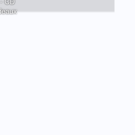
 - CD
rdeaux