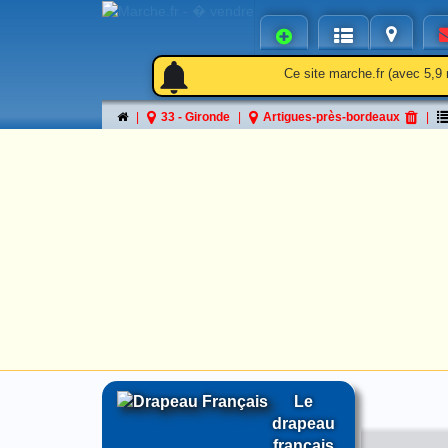
notifications
notifications
Ce site marche.fr (avec 5,9 
33 - Gironde
Artigues-près-bordeaux
Le
drapeau
français