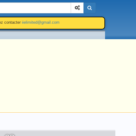
Cherchez
lez contacter
iielimited@gmail.com