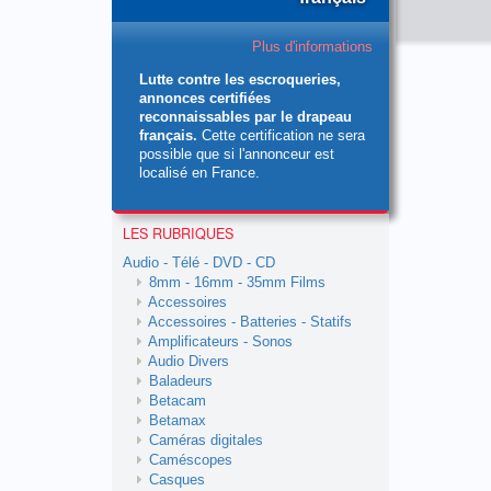
Plus d'informations
Lutte contre les escroqueries,
annonces certifiées
reconnaissables par le drapeau
français.
Cette certification ne sera
possible que si l'annonceur est
localisé en France.
LES RUBRIQUES
Audio - Télé - DVD - CD
8mm - 16mm - 35mm Films
Accessoires
Accessoires - Batteries - Statifs
Amplificateurs - Sonos
Audio Divers
Baladeurs
Betacam
Betamax
Caméras digitales
Caméscopes
Casques