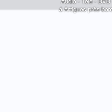
Audio - Télé - DVD
á Artigues-près-bo