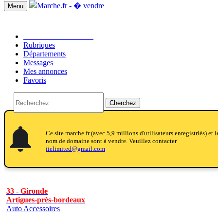
Menu
Passer une annonce!!
Rubriques
Départements
Messages
Mes annonces
Favoris
Cherchez
notifications
notifications
Ce site marche.fr (avec 5,9 millions d'utilisateurs enregistriés) et l
nom de domaine sont à vendre. Veuillez contacter
iielimited@gmail.com
33 - Gironde
Artigues-près-bordeaux
Auto Accessoires