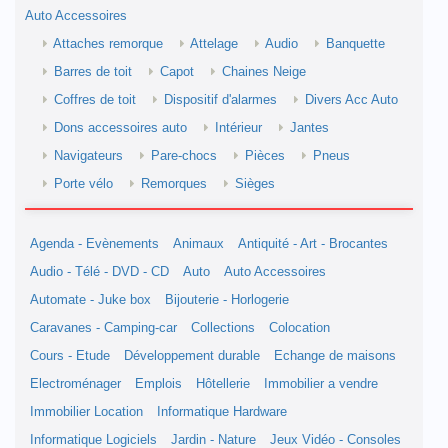
Auto Accessoires
Attaches remorque
Attelage
Audio
Banquette
Barres de toit
Capot
Chaines Neige
Coffres de toit
Dispositif d'alarmes
Divers Acc Auto
Dons accessoires auto
Intérieur
Jantes
Navigateurs
Pare-chocs
Pièces
Pneus
Porte vélo
Remorques
Sièges
Agenda - Evènements
Animaux
Antiquité - Art - Brocantes
Audio - Télé - DVD - CD
Auto
Auto Accessoires
Automate - Juke box
Bijouterie - Horlogerie
Caravanes - Camping-car
Collections
Colocation
Cours - Etude
Développement durable
Echange de maisons
Electroménager
Emplois
Hôtellerie
Immobilier a vendre
Immobilier Location
Informatique Hardware
Informatique Logiciels
Jardin - Nature
Jeux Vidéo - Consoles