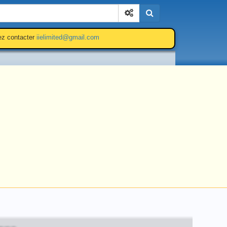
Cherchez
lez contacter
iielimited@gmail.com