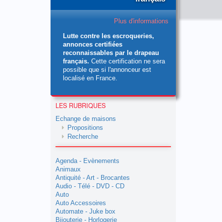
Plus d'informations
Lutte contre les escroqueries,
annonces certifiées
reconnaissables par le drapeau
français.
Cette certification ne sera
possible que si l'annonceur est
localisé en France.
LES RUBRIQUES
Echange de maisons
Propositions
Recherche
Agenda - Evènements
Animaux
Antiquité - Art - Brocantes
Audio - Télé - DVD - CD
Auto
Auto Accessoires
Automate - Juke box
Bijouterie - Horlogerie