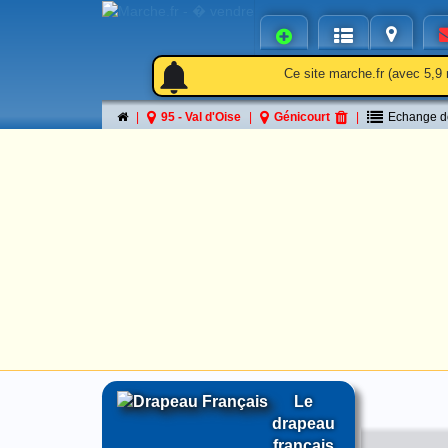
notifications
notifications
Ce site marche.fr (avec 5,9 
95 - Val d'Oise
Génicourt
Echange d
Le
drapeau
français