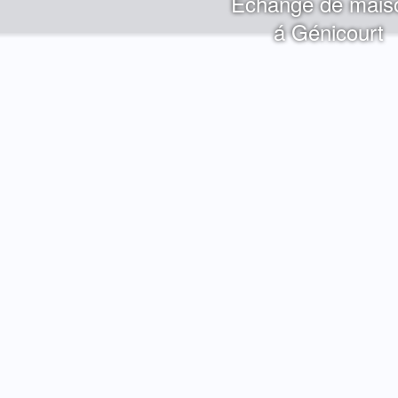
Echange de mais
á Génicourt