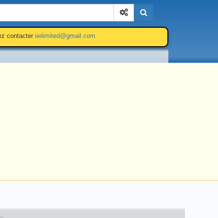
Cherchez
lez contacter
iielimited@gmail.com