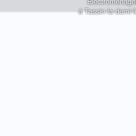
Electroménage
á Tassin-la-demi-