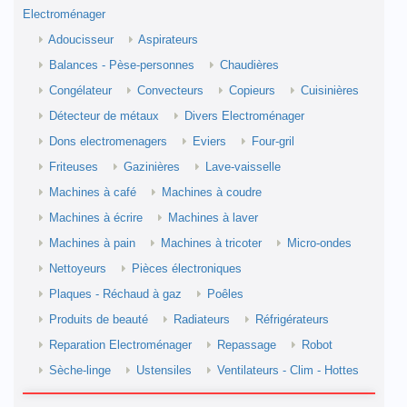
Electroménager
Adoucisseur
Aspirateurs
Balances - Pèse-personnes
Chaudières
Congélateur
Convecteurs
Copieurs
Cuisinières
Détecteur de métaux
Divers Electroménager
Dons electromenagers
Eviers
Four-gril
Friteuses
Gazinières
Lave-vaisselle
Machines à café
Machines à coudre
Machines à écrire
Machines à laver
Machines à pain
Machines à tricoter
Micro-ondes
Nettoyeurs
Pièces électroniques
Plaques - Réchaud à gaz
Poêles
Produits de beauté
Radiateurs
Réfrigérateurs
Reparation Electroménager
Repassage
Robot
Sèche-linge
Ustensiles
Ventilateurs - Clim - Hottes