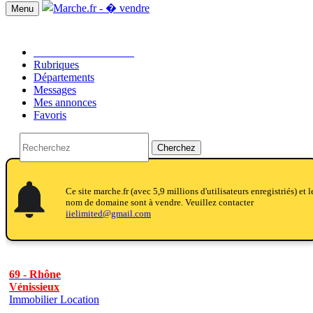
Menu
Passer une annonce!!
Rubriques
Départements
Messages
Mes annonces
Favoris
Cherchez
notifications
notifications
Ce site marche.fr (avec 5,9 millions d'utilisateurs enregistriés) et l
nom de domaine sont à vendre. Veuillez contacter
iielimited@gmail.com
69 - Rhône
Vénissieux
Immobilier Location