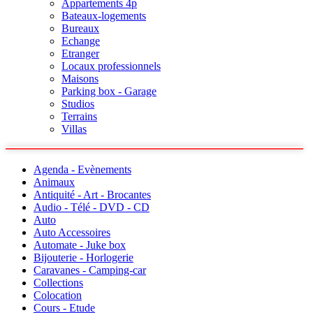
Appartements 4p
Bateaux-logements
Bureaux
Echange
Etranger
Locaux professionnels
Maisons
Parking box - Garage
Studios
Terrains
Villas
Agenda - Evènements
Animaux
Antiquité - Art - Brocantes
Audio - Télé - DVD - CD
Auto
Auto Accessoires
Automate - Juke box
Bijouterie - Horlogerie
Caravanes - Camping-car
Collections
Colocation
Cours - Etude