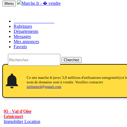
Menu
Passer une annonce!!
Rubriques
Départements
Messages
Mes annonces
Favoris
Cherchez
notifications
notifications
Ce site marche.fr (avec 5,9 millions d'utilisateurs enregistriés) et l
nom de domaine sont à vendre. Veuillez contacter
iielimited@gmail.com
95 - Val d'Oise
Génicourt
Immobilier Location