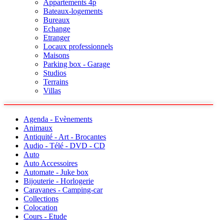
Appartements 4p
Bateaux-logements
Bureaux
Echange
Etranger
Locaux professionnels
Maisons
Parking box - Garage
Studios
Terrains
Villas
Agenda - Evènements
Animaux
Antiquité - Art - Brocantes
Audio - Télé - DVD - CD
Auto
Auto Accessoires
Automate - Juke box
Bijouterie - Horlogerie
Caravanes - Camping-car
Collections
Colocation
Cours - Etude