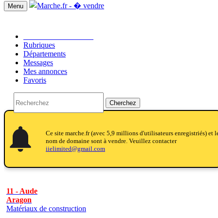
Menu
Passer une annonce!!
Rubriques
Départements
Messages
Mes annonces
Favoris
Cherchez
notifications
notifications
Ce site marche.fr (avec 5,9 millions d'utilisateurs enregistriés) et l
nom de domaine sont à vendre. Veuillez contacter
iielimited@gmail.com
11 - Aude
Aragon
Matériaux de construction