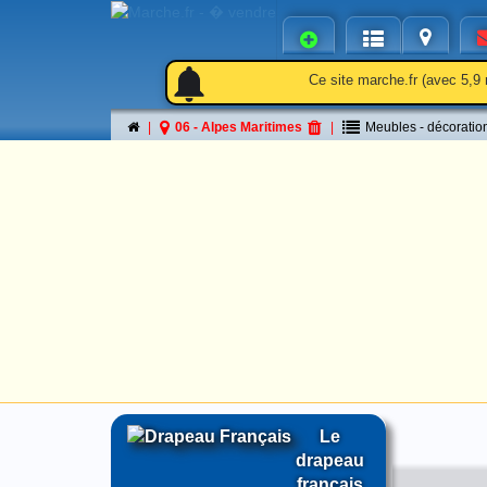
notifications
notifications
Ce site marche.fr (avec 5,9 
06 - Alpes Maritimes
Meubles - décoratio
Le
drapeau
français