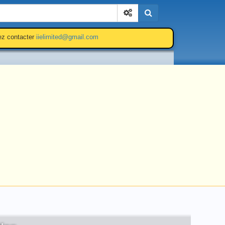
Cherchez
lez contacter
iielimited@gmail.com