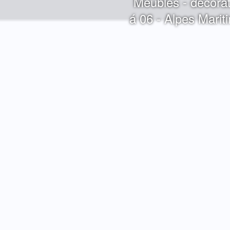
Meubles - décorat
á 06 - Alpes Marit