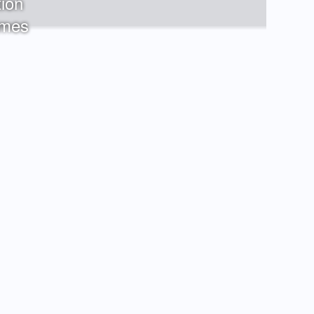
ion
imes