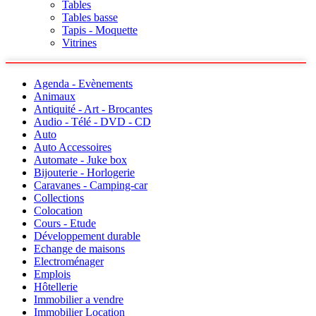
Tables
Tables basse
Tapis - Moquette
Vitrines
Agenda - Evènements
Animaux
Antiquité - Art - Brocantes
Audio - Télé - DVD - CD
Auto
Auto Accessoires
Automate - Juke box
Bijouterie - Horlogerie
Caravanes - Camping-car
Collections
Colocation
Cours - Etude
Développement durable
Echange de maisons
Electroménager
Emplois
Hôtellerie
Immobilier a vendre
Immobilier Location