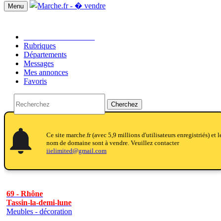
Menu
Passer une annonce!!
Rubriques
Départements
Messages
Mes annonces
Favoris
Cherchez
notifications
notifications
Ce site marche.fr (avec 5,9 millions d'utilisateurs enregistriés) et l
nom de domaine sont à vendre. Veuillez contacter
iielimited@gmail.com
69 - Rhône
Tassin-la-demi-lune
Meubles - décoration