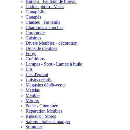
Bureau - Fauteuil de bureau
Cadres photo - Vases
Canapé-lit
Canapés
Chaises - Fauteuils
Chambres à coucher
Commode
Cuisines
Divers Meubles - décoration
Dons de meubles
Forgé
Guéridons
Lampes - Spot - Lampe à huile
Lits
Lits d'enfant
Loisirs créatifs
Magasins dépôt-vente
Matelas
Meuble
Miroirs
Poêle - Cheminée
Reparation Meubles
Rideaux - Stores
Salons - Salles à manger
Sommier