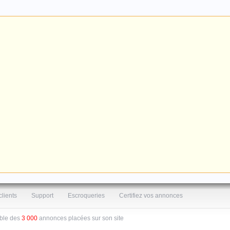
clients
Support
Escroqueries
Certifiez vos annonces
able des
3 000
annonces placées sur son site