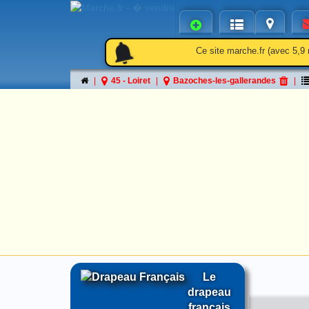
notifications
notifications
Ce site marche.fr (avec 5,9 
45 - Loiret
Bazoches-les-gallerandes
Le
drapeau
français