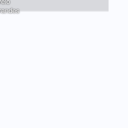
Vélo
erandes