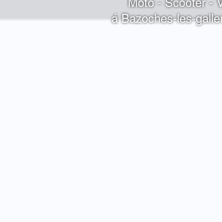
Moto - Scooter - 
á Bazoches-les-gall