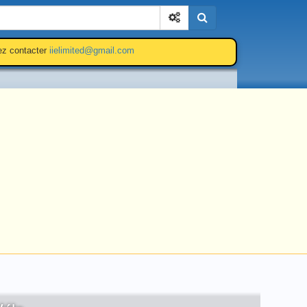
Cherchez
lez contacter
iielimited@gmail.com