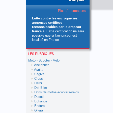
Plus d'informations
Lutte contre les escroqueries,
annonces certifiées
reconnaissables par le drapeau
français.
Cette certification ne sera
possible que si l'annonceur est
localisé en France.
LES RUBRIQUES
Moto - Scooter - Vélo
Anciennes
Aprilia
Cagiva
Cross
Derbi
Dirt Bike
Dons de motos-scooters-velos
Ducati
Echange
Enduro
Gilera