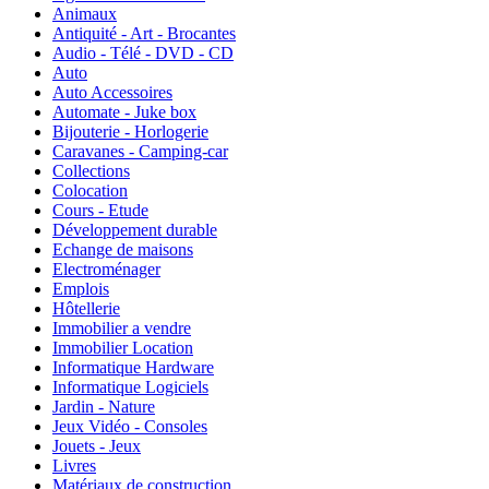
Animaux
Antiquité - Art - Brocantes
Audio - Télé - DVD - CD
Auto
Auto Accessoires
Automate - Juke box
Bijouterie - Horlogerie
Caravanes - Camping-car
Collections
Colocation
Cours - Etude
Développement durable
Echange de maisons
Electroménager
Emplois
Hôtellerie
Immobilier a vendre
Immobilier Location
Informatique Hardware
Informatique Logiciels
Jardin - Nature
Jeux Vidéo - Consoles
Jouets - Jeux
Livres
Matériaux de construction