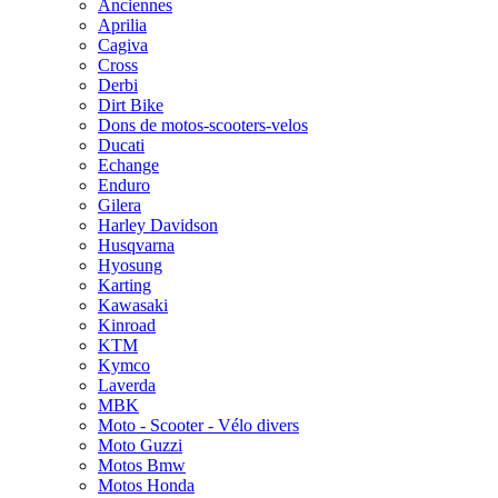
Anciennes
Aprilia
Cagiva
Cross
Derbi
Dirt Bike
Dons de motos-scooters-velos
Ducati
Echange
Enduro
Gilera
Harley Davidson
Husqvarna
Hyosung
Karting
Kawasaki
Kinroad
KTM
Kymco
Laverda
MBK
Moto - Scooter - Vélo divers
Moto Guzzi
Motos Bmw
Motos Honda