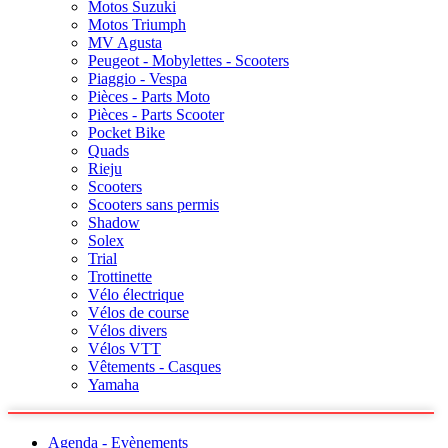
Motos Suzuki
Motos Triumph
MV Agusta
Peugeot - Mobylettes - Scooters
Piaggio - Vespa
Pièces - Parts Moto
Pièces - Parts Scooter
Pocket Bike
Quads
Rieju
Scooters
Scooters sans permis
Shadow
Solex
Trial
Trottinette
Vélo électrique
Vélos de course
Vélos divers
Vélos VTT
Vêtements - Casques
Yamaha
Agenda - Evènements