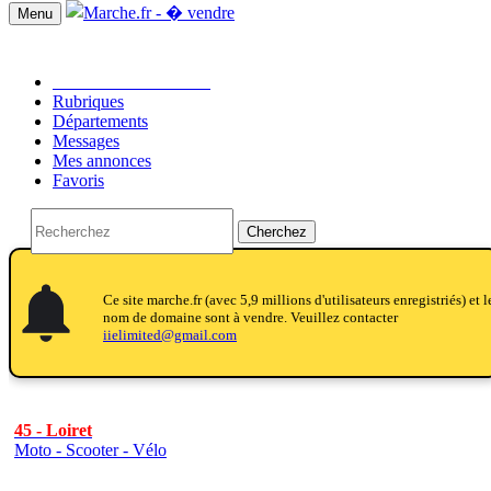
Menu
Passer une annonce!!
Rubriques
Départements
Messages
Mes annonces
Favoris
Cherchez
notifications
notifications
Ce site marche.fr (avec 5,9 millions d'utilisateurs enregistriés) et l
nom de domaine sont à vendre. Veuillez contacter
iielimited@gmail.com
45 - Loiret
Moto - Scooter - Vélo