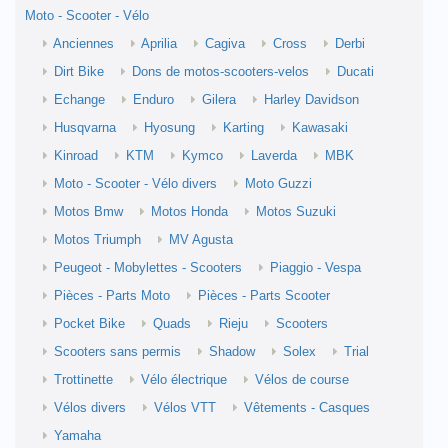
Moto - Scooter - Vélo
Anciennes
Aprilia
Cagiva
Cross
Derbi
Dirt Bike
Dons de motos-scooters-velos
Ducati
Echange
Enduro
Gilera
Harley Davidson
Husqvarna
Hyosung
Karting
Kawasaki
Kinroad
KTM
Kymco
Laverda
MBK
Moto - Scooter - Vélo divers
Moto Guzzi
Motos Bmw
Motos Honda
Motos Suzuki
Motos Triumph
MV Agusta
Peugeot - Mobylettes - Scooters
Piaggio - Vespa
Pièces - Parts Moto
Pièces - Parts Scooter
Pocket Bike
Quads
Rieju
Scooters
Scooters sans permis
Shadow
Solex
Trial
Trottinette
Vélo électrique
Vélos de course
Vélos divers
Vélos VTT
Vêtements - Casques
Yamaha