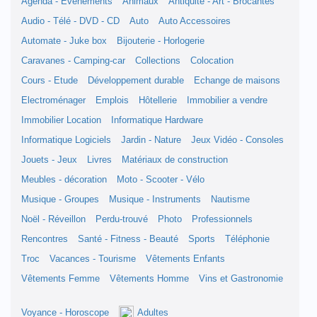
Agenda - Evènements
Animaux
Antiquité - Art - Brocantes
Audio - Télé - DVD - CD
Auto
Auto Accessoires
Automate - Juke box
Bijouterie - Horlogerie
Caravanes - Camping-car
Collections
Colocation
Cours - Etude
Développement durable
Echange de maisons
Electroménager
Emplois
Hôtellerie
Immobilier a vendre
Immobilier Location
Informatique Hardware
Informatique Logiciels
Jardin - Nature
Jeux Vidéo - Consoles
Jouets - Jeux
Livres
Matériaux de construction
Meubles - décoration
Moto - Scooter - Vélo
Musique - Groupes
Musique - Instruments
Nautisme
Noël - Réveillon
Perdu-trouvé
Photo
Professionnels
Rencontres
Santé - Fitness - Beauté
Sports
Téléphonie
Troc
Vacances - Tourisme
Vêtements Enfants
Vêtements Femme
Vêtements Homme
Vins et Gastronomie
Voyance - Horoscope
Adultes