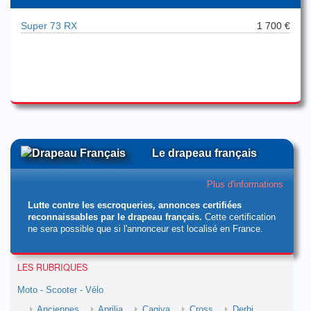
Super 73 RX
1 700 €
Le drapeau français
Plus d'informations
Lutte contre les escroqueries, annonces certifiées
reconnaissables par le drapeau français.
Cette certification
ne sera possible que si l'annonceur est localisé en France.
LES RUBRIQUES
Moto - Scooter - Vélo
Anciennes
Aprilia
Cagiva
Cross
Derbi