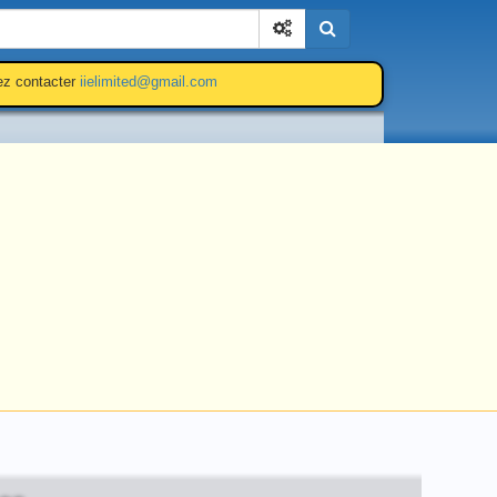
Cherchez
lez contacter
iielimited@gmail.com