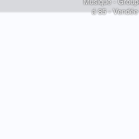
Musique - Group
á 85 - Vendée