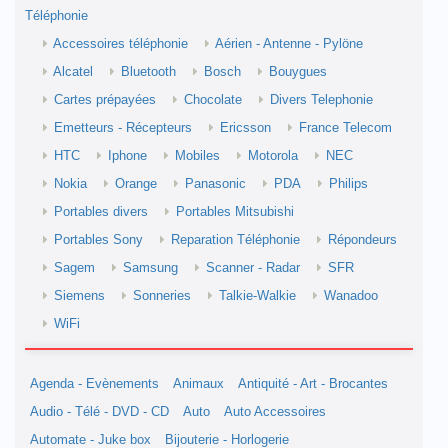
Téléphonie
Accessoires téléphonie
Aérien - Antenne - Pylöne
Alcatel
Bluetooth
Bosch
Bouygues
Cartes prépayées
Chocolate
Divers Telephonie
Emetteurs - Récepteurs
Ericsson
France Telecom
HTC
Iphone
Mobiles
Motorola
NEC
Nokia
Orange
Panasonic
PDA
Philips
Portables divers
Portables Mitsubishi
Portables Sony
Reparation Téléphonie
Répondeurs
Sagem
Samsung
Scanner - Radar
SFR
Siemens
Sonneries
Talkie-Walkie
Wanadoo
WiFi
Agenda - Evènements
Animaux
Antiquité - Art - Brocantes
Audio - Télé - DVD - CD
Auto
Auto Accessoires
Automate - Juke box
Bijouterie - Horlogerie