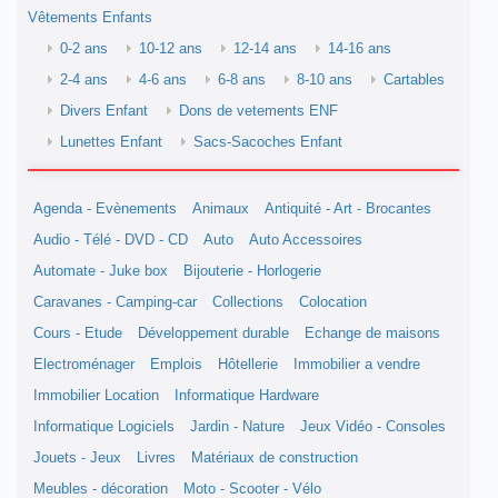
Vêtements Enfants
0-2 ans
10-12 ans
12-14 ans
14-16 ans
2-4 ans
4-6 ans
6-8 ans
8-10 ans
Cartables
Divers Enfant
Dons de vetements ENF
Lunettes Enfant
Sacs-Sacoches Enfant
Agenda - Evènements
Animaux
Antiquité - Art - Brocantes
Audio - Télé - DVD - CD
Auto
Auto Accessoires
Automate - Juke box
Bijouterie - Horlogerie
Caravanes - Camping-car
Collections
Colocation
Cours - Etude
Développement durable
Echange de maisons
Electroménager
Emplois
Hôtellerie
Immobilier a vendre
Immobilier Location
Informatique Hardware
Informatique Logiciels
Jardin - Nature
Jeux Vidéo - Consoles
Jouets - Jeux
Livres
Matériaux de construction
Meubles - décoration
Moto - Scooter - Vélo