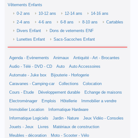
Vêtements Enfants
0-2 ans
10-12 ans
12-14 ans
14-16 ans
2-4 ans
4-6 ans
6-8 ans
8-10 ans
Cartables
Divers Enfant
Dons de vetements ENF
Lunettes Enfant
Sacs-Sacoches Enfant
Agenda - Evènements
Animaux
Antiquité - Art - Brocantes
Audio - Télé - DVD - CD
Auto
Auto Accessoires
Automate - Juke box
Bijouterie - Horlogerie
Caravanes - Camping-car
Collections
Colocation
Cours - Etude
Développement durable
Echange de maisons
Electroménager
Emplois
Hôtellerie
Immobilier a vendre
Immobilier Location
Informatique Hardware
Informatique Logiciels
Jardin - Nature
Jeux Vidéo - Consoles
Jouets - Jeux
Livres
Matériaux de construction
Meubles - décoration
Moto - Scooter - Vélo