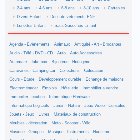
2-4 ans
4-6 ans
6-8 ans
8-10 ans
Cartables
Divers Enfant
Dons de vetements ENF
Lunettes Enfant
Sacs-Sacoches Enfant
Agenda - Evènements
Animaux
Antiquité - Art - Brocantes
Audio - Télé - DVD - CD
Auto
Auto Accessoires
Automate - Juke box
Bijouterie - Horlogerie
Caravanes - Camping-car
Collections
Colocation
Cours - Etude
Développement durable
Echange de maisons
Electroménager
Emplois
Hôtellerie
Immobilier a vendre
Immobilier Location
Informatique Hardware
Informatique Logiciels
Jardin - Nature
Jeux Vidéo - Consoles
Jouets - Jeux
Livres
Matériaux de construction
Meubles - décoration
Moto - Scooter - Vélo
Musique - Groupes
Musique - Instruments
Nautisme