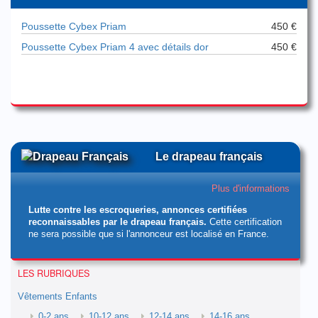
Poussette Cybex Priam
450 €
Poussette Cybex Priam 4 avec détails dor
450 €
Le drapeau français
Plus d'informations
Lutte contre les escroqueries, annonces certifiées
reconnaissables par le drapeau français.
Cette certification
ne sera possible que si l'annonceur est localisé en France.
LES RUBRIQUES
Vêtements Enfants
0-2 ans
10-12 ans
12-14 ans
14-16 ans