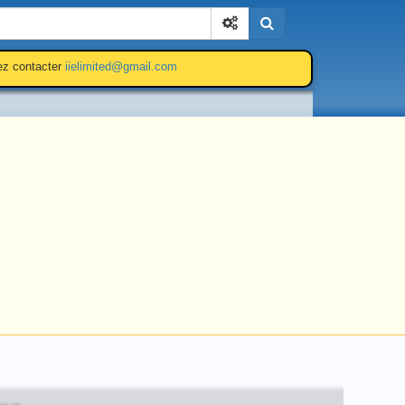
Cherchez
lez contacter
iielimited@gmail.com