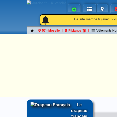
notifications
notifications
Ce site marche.fr (avec 5,9 
57 - Moselle
Piblange
Vêtements H
Le
drapeau
français