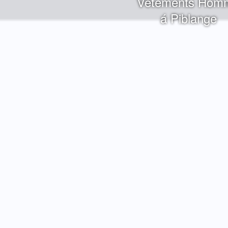
Vêtements Hom
á Piblange