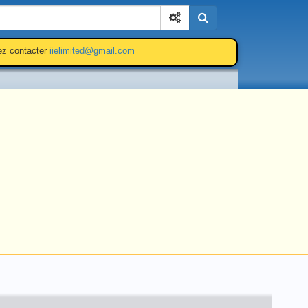
Cherchez
lez contacter
iielimited@gmail.com