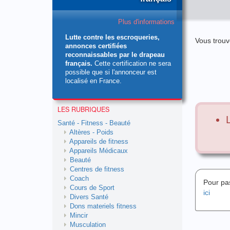
Plus d'informations
Lutte contre les escroqueries,
Vous trouv
annonces certifiées
reconnaissables par le drapeau
français.
Cette certification ne sera
possible que si l'annonceur est
localisé en France.
LES RUBRIQUES
Santé - Fitness - Beauté
Altères - Poids
Appareils de fitness
Appareils Médicaux
Beauté
Centres de fitness
Coach
Pour pa
Cours de Sport
ici
Divers Santé
Dons materiels fitness
Mincir
Musculation