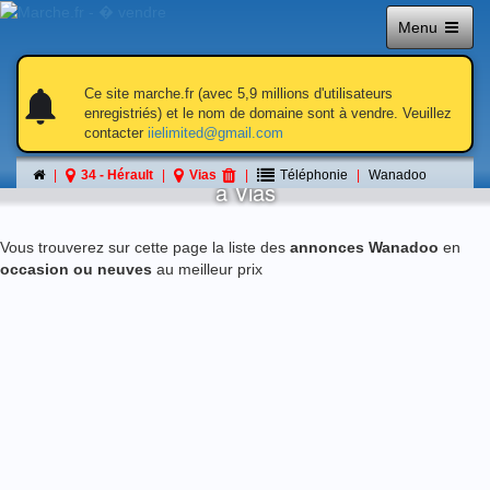
Menu
notifications
notifications
Ce site marche.fr (avec 5,9 millions d'utilisateurs
enregistriés) et le nom de domaine sont à vendre. Veuillez
contacter
iielimited@gmail.com
Wanadoo
34 - Hérault
Vias
Téléphonie
Wanadoo
á Vias
Vous trouverez sur cette page la liste des
annonces Wanadoo
en
occasion ou neuves
au meilleur prix