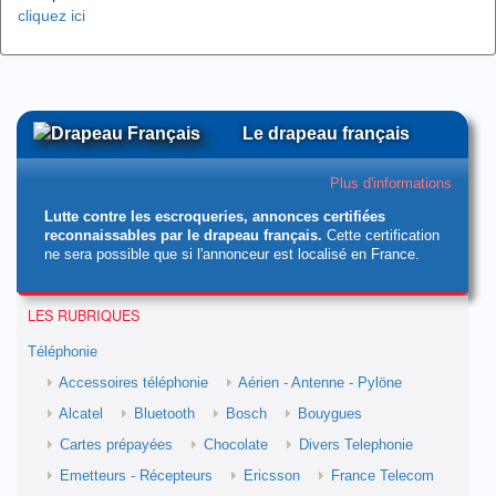
cliquez ici
Le drapeau français
Plus d'informations
Lutte contre les escroqueries, annonces certifiées
reconnaissables par le drapeau français.
Cette certification
ne sera possible que si l'annonceur est localisé en France.
LES RUBRIQUES
Téléphonie
Accessoires téléphonie
Aérien - Antenne - Pylöne
Alcatel
Bluetooth
Bosch
Bouygues
Cartes prépayées
Chocolate
Divers Telephonie
Emetteurs - Récepteurs
Ericsson
France Telecom