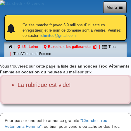
Menu
notifications
notifications
Ce site marche.fr (avec 5,9 millions d'utilisateurs
enregistriés) et le nom de domaine sont à vendre. Veuillez
contacter
iielimited@gmail.com
Troc Vêtements Femme
45 - Loiret
Bazoches-les-gallerandes
Troc
á Bazoches-les-gallerandes
Troc Vêtements Femme
Vous trouverez sur cette page la liste des
annonces Troc Vêtements
Femme
en
occasion ou neuves
au meilleur prix
La rubrique est vide!
Pour passer une petite annonce gratuite
"Cherche Troc
Vêtements Femme"
, ou bien pour vendre ou acheter des Troc