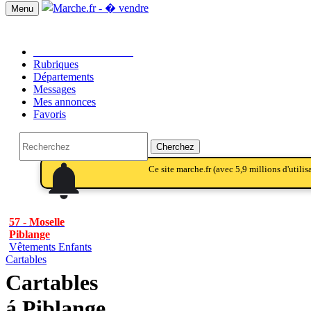
Menu
Passer une annonce!!
Rubriques
Départements
Messages
Mes annonces
Favoris
Cherchez
notifications
notifications
Ce site marche.fr (avec 5,9 millions d'utili
57 - Moselle
Piblange
Vêtements Enfants
Cartables
Cartables
á Piblange