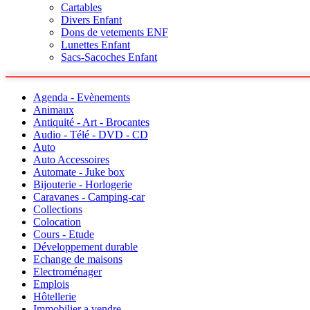
Cartables
Divers Enfant
Dons de vetements ENF
Lunettes Enfant
Sacs-Sacoches Enfant
Agenda - Evènements
Animaux
Antiquité - Art - Brocantes
Audio - Télé - DVD - CD
Auto
Auto Accessoires
Automate - Juke box
Bijouterie - Horlogerie
Caravanes - Camping-car
Collections
Colocation
Cours - Etude
Développement durable
Echange de maisons
Electroménager
Emplois
Hôtellerie
Immobilier a vendre