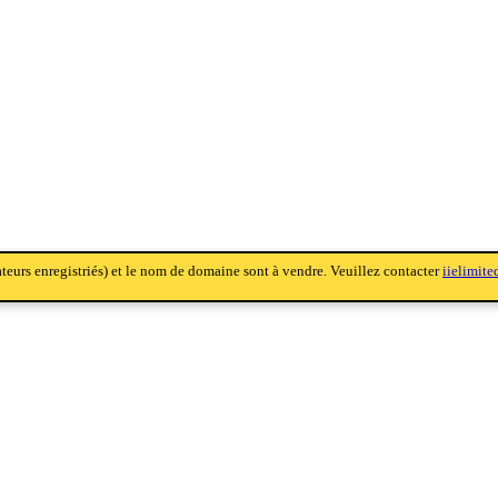
sateurs enregistriés) et le nom de domaine sont à vendre. Veuillez contacter
iielimit