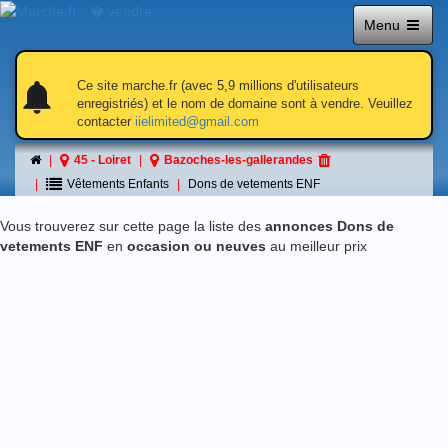
Menu
notifications
notifications
Ce site marche.fr (avec 5,9 millions d'utilisateurs
enregistriés) et le nom de domaine sont à vendre. Veuillez
contacter
iielimited@gmail.com
Dons de vetements ENF
45 - Loiret
Bazoches-les-gallerandes
á Bazoches-les-gallerandes
Vêtements Enfants
Dons de vetements ENF
Vous trouverez sur cette page la liste des
annonces Dons de
vetements ENF
en
occasion ou neuves
au meilleur prix