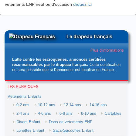
vetements ENF neuf ou d'occasion
cliquez ici
Le drapeau français
Plus d'informations
Lutte contre les escroqueries, annonces certifiées
reconnaissables par le drapeau français.
Cette certification
ne sera possible que si l'annonceur est localisé en France.
LES RUBRIQUES
Vêtements Enfants
0-2 ans
10-12 ans
12-14 ans
14-16 ans
2-4 ans
4-6 ans
6-8 ans
8-10 ans
Cartables
Divers Enfant
Dons de vetements ENF
Lunettes Enfant
Sacs-Sacoches Enfant