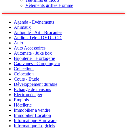
Tee-shirts et tricots
Vêtements griffés Homme
Agenda - Evènements
Animaux
Antiquité - Art - Brocantes
Audio - Télé - DVD - CD
Auto
Auto Accessoires
Automate - Juke box
Bijouterie - Horlogerie
Caravanes - Camping-car
Collections
Colocation
Cours - Etude
Développement durable
Echange de maisons
Electroménager
Emplois
Hôtellerie
Immobilier a vendre
Immobilier Location
Informatique Hardware
Informatique Logiciels