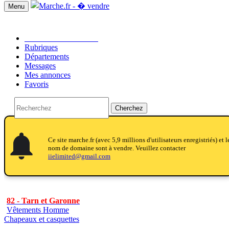
Menu
Passer une annonce!!
Rubriques
Départements
Messages
Mes annonces
Favoris
Cherchez
notifications
notifications
Ce site marche.fr (avec 5,9 millions d'utilisateurs enregistriés) et l
nom de domaine sont à vendre. Veuillez contacter
iielimited@gmail.com
82 - Tarn et Garonne
Vêtements Homme
Chapeaux et casquettes