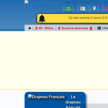
notifications
notifications
Ce site marche.fr (avec 5,9 
69 - Rhône
Tassin-la-demi-lune
Vêt
Le
drapeau
français