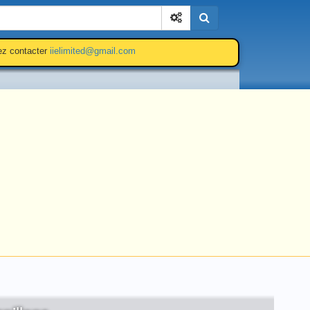
Cherchez
lez contacter
iielimited@gmail.com