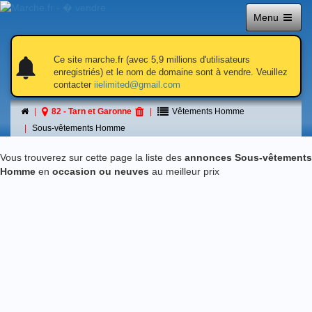
Menu
notifications
notifications
Ce site marche.fr (avec 5,9 millions d'utilisateurs
enregistriés) et le nom de domaine sont à vendre. Veuillez
contacter
iielimited@gmail.com
Sous-vêtements Homme
82 - Tarn et Garonne
Vêtements Homme
á 82 - Tarn et Garonne
Sous-vêtements Homme
Vous trouverez sur cette page la liste des
annonces Sous-vêtements
Homme
en
occasion ou neuves
au meilleur prix