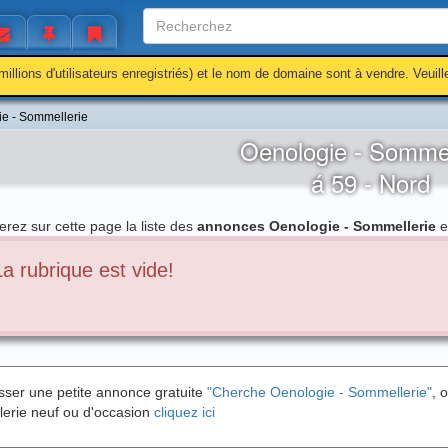
millions d'utilisateurs enregistriés) et le nom de domaine sont à vendre. Veuil
e - Sommellerie
Oenologie - Sommel
á 59 - Nord
erez sur cette page la liste des
annonces Oenologie - Sommellerie
e
La rubrique est vide!
sser une petite annonce gratuite
"Cherche Oenologie - Sommellerie"
, 
erie neuf ou d'occasion
cliquez ici