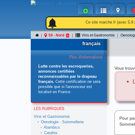
notifications
notifications
Ce site marche.fr (avec 5,9 
Le
59 - Nord
Vins et Gastronomie
Oenologi
drapeau
français
Plus d'informations
Lutte contre les escroqueries,
Vous trouv
annonces certifiées
reconnaissables par le drapeau
français.
Cette certification ne sera
possible que si l'annonceur est
localisé en France.
LES RUBRIQUES
Vins et Gastronomie
Pour pa
Oenologie - Sommellerie
Sommell
Alambics
Carafes