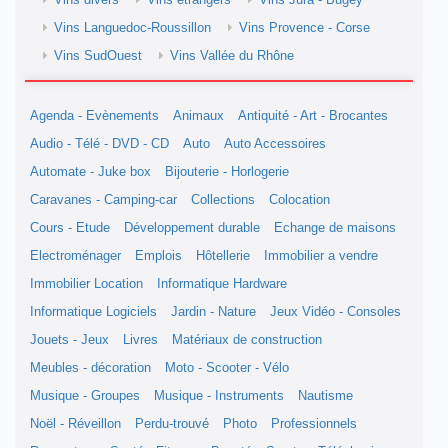
Vins divers
Vins étrangers
Vins Jura - Bugey
Vins Languedoc-Roussillon
Vins Provence - Corse
Vins SudOuest
Vins Vallée du Rhône
Agenda - Evènements
Animaux
Antiquité - Art - Brocantes
Audio - Télé - DVD - CD
Auto
Auto Accessoires
Automate - Juke box
Bijouterie - Horlogerie
Caravanes - Camping-car
Collections
Colocation
Cours - Etude
Développement durable
Echange de maisons
Electroménager
Emplois
Hôtellerie
Immobilier a vendre
Immobilier Location
Informatique Hardware
Informatique Logiciels
Jardin - Nature
Jeux Vidéo - Consoles
Jouets - Jeux
Livres
Matériaux de construction
Meubles - décoration
Moto - Scooter - Vélo
Musique - Groupes
Musique - Instruments
Nautisme
Noël - Réveillon
Perdu-trouvé
Photo
Professionnels