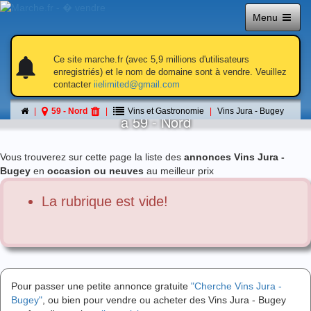
Menu
notifications
notifications
Ce site marche.fr (avec 5,9 millions d'utilisateurs
enregistriés) et le nom de domaine sont à vendre. Veuillez
contacter
iielimited@gmail.com
Vins Jura - Bugey
59 - Nord
Vins et Gastronomie
Vins Jura - Bugey
á 59 - Nord
Vous trouverez sur cette page la liste des
annonces Vins Jura -
Bugey
en
occasion ou neuves
au meilleur prix
La rubrique est vide!
Pour passer une petite annonce gratuite
"Cherche Vins Jura -
Bugey"
, ou bien pour vendre ou acheter des Vins Jura - Bugey