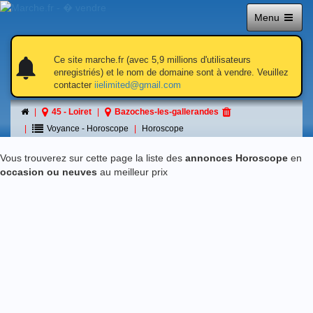
Menu
notifications
notifications
Ce site marche.fr (avec 5,9 millions d'utilisateurs
enregistriés) et le nom de domaine sont à vendre. Veuillez
contacter
iielimited@gmail.com
Horoscope
45 - Loiret
Bazoches-les-gallerandes
á Bazoches-les-gallerandes
Voyance - Horoscope
Horoscope
Vous trouverez sur cette page la liste des
annonces Horoscope
en
occasion ou neuves
au meilleur prix