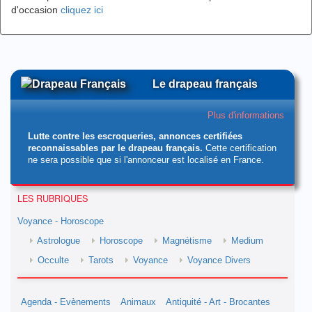
d'occasion
cliquez ici
Le drapeau français
Plus d'informations
Lutte contre les escroqueries, annonces certifiées
reconnaissables par le drapeau français.
Cette certification
ne sera possible que si l'annonceur est localisé en France.
LES RUBRIQUES
Voyance - Horoscope
Astrologue
Horoscope
Magnétisme
Medium
Occulte
Tarots
Voyance
Voyance Divers
Agenda - Evènements
Animaux
Antiquité - Art - Brocantes