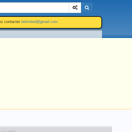
Cherchez
lez contacter
iielimited@gmail.com