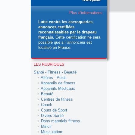
Plus d'informations
Lutte contre les escroqueries,
annonces certifiées
reconnaissables par le drapeau
français.
Cette certification ne sera
possible que si l'annonceur est
localisé en France.
LES RUBRIQUES
Santé - Fitness - Beauté
Altères - Poids
Appareils de fitness
Appareils Médicaux
Beauté
Centres de fitness
Coach
Cours de Sport
Divers Santé
Dons materiels fitness
Mincir
Musculation