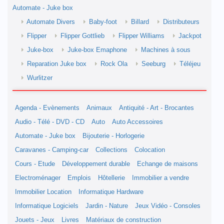
Automate - Juke box
Automate Divers
Baby-foot
Billard
Distributeurs
Flipper
Flipper Gottlieb
Flipper Williams
Jackpot
Juke-box
Juke-box Emaphone
Machines à sous
Reparation Juke box
Rock Ola
Seeburg
Téléjeu
Wurlitzer
Agenda - Evènements
Animaux
Antiquité - Art - Brocantes
Audio - Télé - DVD - CD
Auto
Auto Accessoires
Automate - Juke box
Bijouterie - Horlogerie
Caravanes - Camping-car
Collections
Colocation
Cours - Etude
Développement durable
Echange de maisons
Electroménager
Emplois
Hôtellerie
Immobilier a vendre
Immobilier Location
Informatique Hardware
Informatique Logiciels
Jardin - Nature
Jeux Vidéo - Consoles
Jouets - Jeux
Livres
Matériaux de construction