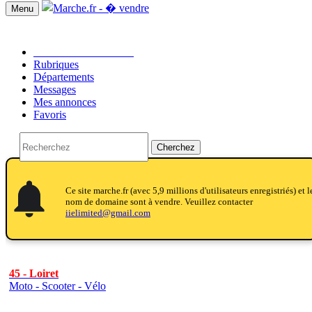
Menu
Passer une annonce!!
Rubriques
Départements
Messages
Mes annonces
Favoris
Cherchez
notifications
notifications
Ce site marche.fr (avec 5,9 millions d'utilisateurs enregistriés) et l
nom de domaine sont à vendre. Veuillez contacter
iielimited@gmail.com
45 - Loiret
Moto - Scooter - Vélo