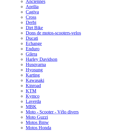
Anciennes
Aprilia
Cagiva
Cross
Derbi
Dirt Bike
Dons de motos-scooters-velos
Ducati
Echange
Enduro
Gilera
Harley Davidson
Husqvarna
Hyosung
Karting
Kawasaki
Kinroad
KTM
Kymco
Laverda
MBK
Moto - Scooter - Vélo divers
Moto Guzzi
Motos Bmw
Motos Honda