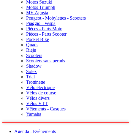
Motos Suzuki
Motos Triumph
MV Agusta
Peugeot - Mobylettes - Scooters
Piaggio - Vespa
Pièces - Parts Moto
Pièces - Parts Scooter
Pocket Bike
Quads
Rieju
Scooters
Scooters sans permis
Shadow
Solex
Trial
Trottinette
Vélo électrique
Vélos de course
Vélos divers
Vélos VTT
Vêtements - Casques
Yamaha
Agenda - Evènements