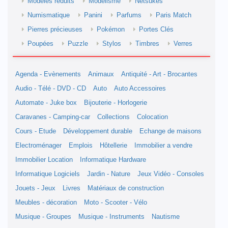
Modèles réduits
Modélisme
Netsukés
Numismatique
Panini
Parfums
Paris Match
Pierres précieuses
Pokémon
Portes Clés
Poupées
Puzzle
Stylos
Timbres
Verres
Agenda - Evènements
Animaux
Antiquité - Art - Brocantes
Audio - Télé - DVD - CD
Auto
Auto Accessoires
Automate - Juke box
Bijouterie - Horlogerie
Caravanes - Camping-car
Collections
Colocation
Cours - Etude
Développement durable
Echange de maisons
Electroménager
Emplois
Hôtellerie
Immobilier a vendre
Immobilier Location
Informatique Hardware
Informatique Logiciels
Jardin - Nature
Jeux Vidéo - Consoles
Jouets - Jeux
Livres
Matériaux de construction
Meubles - décoration
Moto - Scooter - Vélo
Musique - Groupes
Musique - Instruments
Nautisme