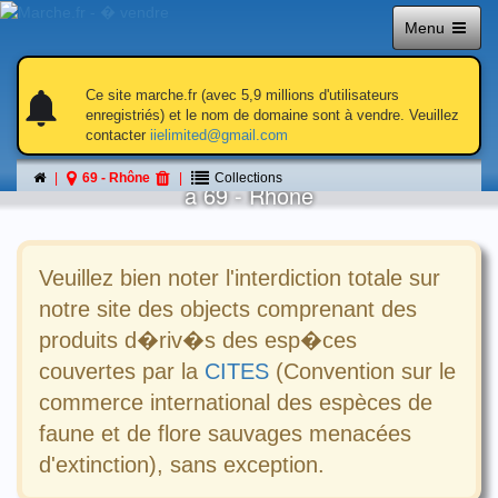
Menu
notifications
notifications
Ce site marche.fr (avec 5,9 millions d'utilisateurs
enregistriés) et le nom de domaine sont à vendre. Veuillez
contacter
iielimited@gmail.com
Collections
69 - Rhône
Collections
á 69 - Rhône
Veuillez bien noter l'interdiction totale sur
notre site des objects comprenant des
produits d�riv�s des esp�ces
couvertes par la
CITES
(Convention sur le
commerce international des espèces de
faune et de flore sauvages menacées
d'extinction), sans exception.