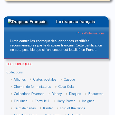
Le drapeau français
Plus d'informations
Lutte contre les escroqueries, annonces certifiées
reconnaissables par le drapeau français.
Cette certification
ne sera possible que si l'annonceur est localisé en France.
LES RUBRIQUES
Collections
Affiches
Cartes postales
Casque
Chemin de fer miniatures
Coca-Cola
Collections Diverses
Disney
Disques
Etiquettes
Figurines
Formule 1
Harry Potter
Insignes
Jeux de cartes
Kinder
Lord of the Rings