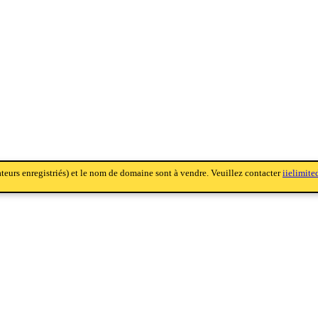
sateurs enregistriés) et le nom de domaine sont à vendre. Veuillez contacter
iielimit