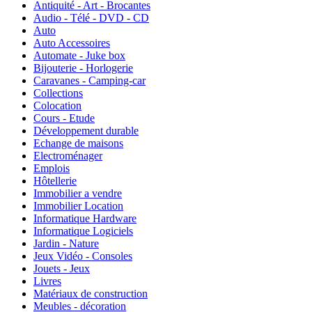
Antiquité - Art - Brocantes
Audio - Télé - DVD - CD
Auto
Auto Accessoires
Automate - Juke box
Bijouterie - Horlogerie
Caravanes - Camping-car
Collections
Colocation
Cours - Etude
Développement durable
Echange de maisons
Electroménager
Emplois
Hôtellerie
Immobilier a vendre
Immobilier Location
Informatique Hardware
Informatique Logiciels
Jardin - Nature
Jeux Vidéo - Consoles
Jouets - Jeux
Livres
Matériaux de construction
Meubles - décoration