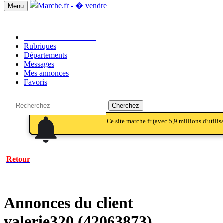
Menu
Passer une annonce!!
Rubriques
Départements
Messages
Mes annonces
Favoris
Cherchez
notifications
notifications
Ce site marche.fr (avec 5,9 millions d'utili
Retour
Annonces du client
valerie320 (42063873)