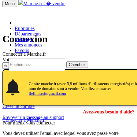
Menu
Passer une annonce!!
Rubriques
Départements
Connexion
Messages
Mes annonces
Favoris
Connecter à Marche.fr
Votre email
Cherchez
Mot de passe
notifications
notifications
Ce site marche.fr (avec 5,9 millions d'utilisateurs enregistriés) et l
Valider
nom de domaine sont à vendre. Veuillez contacter
Mot de passe oublié?
iielimited@gmail.com
recevoir votre mot de passe
Envie de nous rejoindre?
Créer un compte
Avez-vous besoin d'aide?
Envoyer un message au support
Connecter à Marche.fr
Pour mieux vous connecter
Vous devez utiliser l'email avec lequel vous avez passé votre