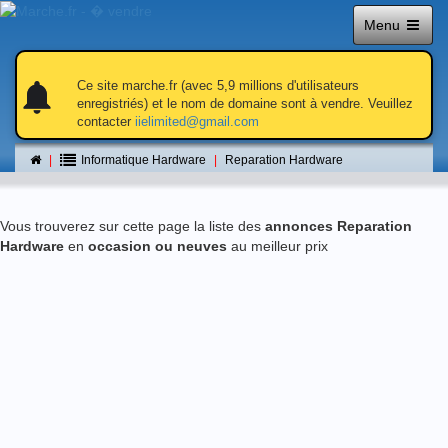
Menu
notifications
notifications
Ce site marche.fr (avec 5,9 millions d'utilisateurs
enregistriés) et le nom de domaine sont à vendre. Veuillez
contacter
iielimited@gmail.com
Reparation Hardware
Informatique Hardware
Reparation Hardware
Vous trouverez sur cette page la liste des
annonces Reparation
Hardware
en
occasion ou neuves
au meilleur prix