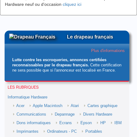
Hardware neuf ou d'occasion
cliquez ici
Le drapeau français
Plus d'informations
Lutte contre les escroqueries, annonces certifiées
reconnaissables par le drapeau français.
Cette certification
ne sera possible que si l'annonceur est localisé en France.
LES RUBRIQUES
Informatique Hardware
Acer
Apple Macintosh
Atari
Cartes graphique
Communications
Depannage
Divers Hardware
Dons informatiques
Ecrans
Epson
HP
IBM
Imprimantes
Ordinateurs - PC
Portables