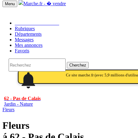
Menu
Passer une annonce!!
Rubriques
Départements
Messages
Mes annonces
Favoris
Cherchez
notifications
notifications
Ce site marche.fr (avec 5,9 millions d'utili
62 - Pas de Calais
Jardin - Nature
Fleurs
Fleurs
á 62 - Pas de Calais