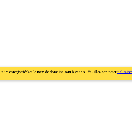
sateurs enregistriés) et le nom de domaine sont à vendre. Veuillez contacter
iielimit