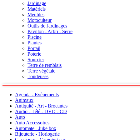
Jardinage
Matériels
Meubles
Motoculteur
Outils de Jardinages
Pavillon - Arbri - Serre
Piscine
Plantes
Portail
Poterie
Sourcier
Terre de remblais
Terre végétale
Tondeuses
Agenda - Evènements
Animaux
Antiquité - Art - Brocantes
Audio - Télé - DVD - CD
Auto
Auto Accessoires
Automate - Juke box
Bijouterie - Horlogerie
Caravanes - Camping-car