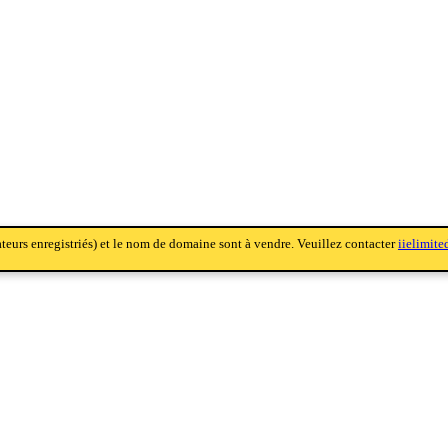
sateurs enregistriés) et le nom de domaine sont à vendre. Veuillez contacter
iielimit