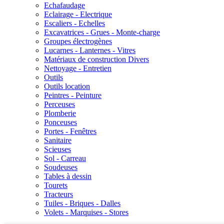
Echafaudage
Eclairage - Electrique
Escaliers - Echelles
Excavatrices - Grues - Monte-charge
Groupes électrogènes
Lucarnes - Lanternes - Vitres
Matériaux de construction Divers
Nettoyage - Entretien
Outils
Outils location
Peintres - Peinture
Perceuses
Plomberie
Ponceuses
Portes - Fenêtres
Sanitaire
Scieuses
Sol - Carreau
Soudeuses
Tables à dessin
Tourets
Tracteurs
Tuiles - Briques - Dalles
Volets - Marquises - Stores