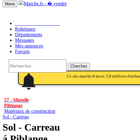
Menu
Passer une annonce!!
Rubriques
Départements
Messages
Mes annonces
Favoris
Cherchez
notifications
notifications
Ce site marche.fr (avec 5,9 millions d'utili
57 - Moselle
Piblange
Matériaux de construction
Sol - Carreau
Sol - Carreau
á Piblange