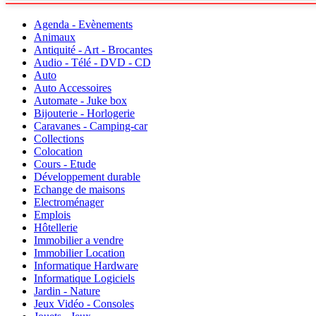
Agenda - Evènements
Animaux
Antiquité - Art - Brocantes
Audio - Télé - DVD - CD
Auto
Auto Accessoires
Automate - Juke box
Bijouterie - Horlogerie
Caravanes - Camping-car
Collections
Colocation
Cours - Etude
Développement durable
Echange de maisons
Electroménager
Emplois
Hôtellerie
Immobilier a vendre
Immobilier Location
Informatique Hardware
Informatique Logiciels
Jardin - Nature
Jeux Vidéo - Consoles