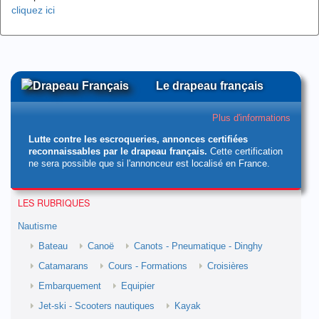
cliquez ici
Le drapeau français
Plus d'informations
Lutte contre les escroqueries, annonces certifiées
reconnaissables par le drapeau français.
Cette certification
ne sera possible que si l'annonceur est localisé en France.
LES RUBRIQUES
Nautisme
Bateau
Canoë
Canots - Pneumatique - Dinghy
Catamarans
Cours - Formations
Croisières
Embarquement
Equipier
Jet-ski - Scooters nautiques
Kayak