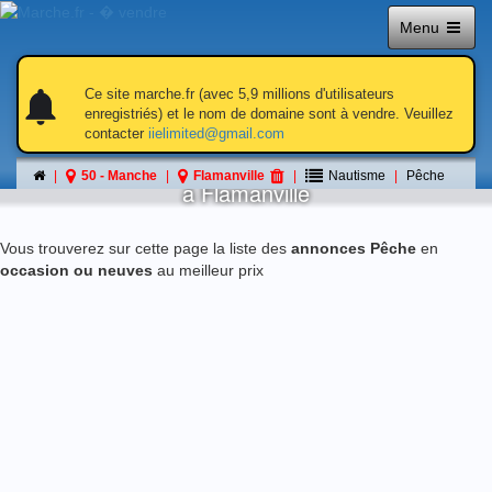
Menu
notifications
notifications
Ce site marche.fr (avec 5,9 millions d'utilisateurs
enregistriés) et le nom de domaine sont à vendre. Veuillez
contacter
iielimited@gmail.com
Pêche
50 - Manche
Flamanville
Nautisme
Pêche
á Flamanville
Vous trouverez sur cette page la liste des
annonces Pêche
en
occasion ou neuves
au meilleur prix