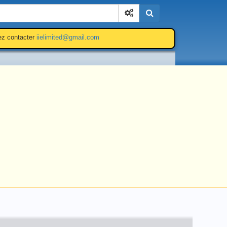
Cherchez
lez contacter
iielimited@gmail.com