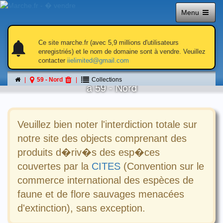
Menu
notifications
notifications
Ce site marche.fr (avec 5,9 millions d'utilisateurs
enregistriés) et le nom de domaine sont à vendre. Veuillez
contacter
iielimited@gmail.com
Collections
59 - Nord
Collections
á 59 - Nord
Veuillez bien noter l'interdiction totale sur
notre site des objects comprenant des
produits d�riv�s des esp�ces
couvertes par la
CITES
(Convention sur le
commerce international des espèces de
faune et de flore sauvages menacées
d'extinction), sans exception.