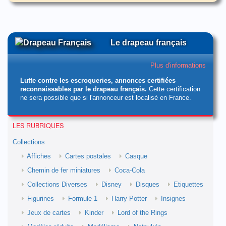
Le drapeau français
Plus d'informations
Lutte contre les escroqueries, annonces certifiées
reconnaissables par le drapeau français.
Cette certification
ne sera possible que si l'annonceur est localisé en France.
LES RUBRIQUES
Collections
Affiches
Cartes postales
Casque
Chemin de fer miniatures
Coca-Cola
Collections Diverses
Disney
Disques
Etiquettes
Figurines
Formule 1
Harry Potter
Insignes
Jeux de cartes
Kinder
Lord of the Rings