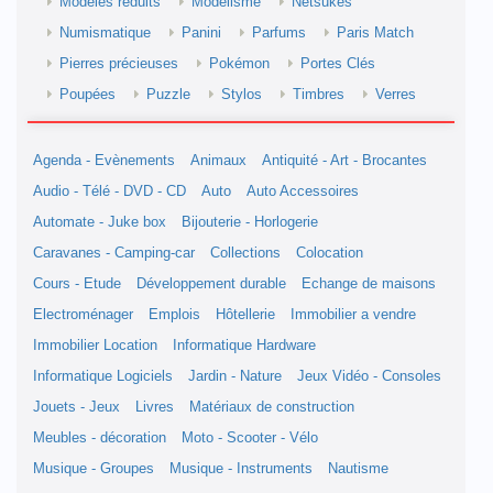
Modèles réduits
Modélisme
Netsukés
Numismatique
Panini
Parfums
Paris Match
Pierres précieuses
Pokémon
Portes Clés
Poupées
Puzzle
Stylos
Timbres
Verres
Agenda - Evènements
Animaux
Antiquité - Art - Brocantes
Audio - Télé - DVD - CD
Auto
Auto Accessoires
Automate - Juke box
Bijouterie - Horlogerie
Caravanes - Camping-car
Collections
Colocation
Cours - Etude
Développement durable
Echange de maisons
Electroménager
Emplois
Hôtellerie
Immobilier a vendre
Immobilier Location
Informatique Hardware
Informatique Logiciels
Jardin - Nature
Jeux Vidéo - Consoles
Jouets - Jeux
Livres
Matériaux de construction
Meubles - décoration
Moto - Scooter - Vélo
Musique - Groupes
Musique - Instruments
Nautisme