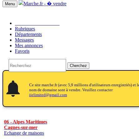
Menu
Passer une annonce!!
Rubriques
Départements
Messages
Mes annonces
Favoris
Cherchez
notifications
notifications
Ce site marche.fr (avec 5,9 millions d'utilisateurs enregistriés) et l
nom de domaine sont à vendre. Veuillez contacter
iielimited@gmail.com
06 - Alpes Maritimes
Cagnes-sur-mer
Echange de maisons