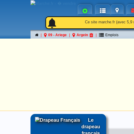
notifications
notifications
Ce site marche.fr (avec 5,9 
09 - Ariege
Argein
Emplois
Le
drapeau
français