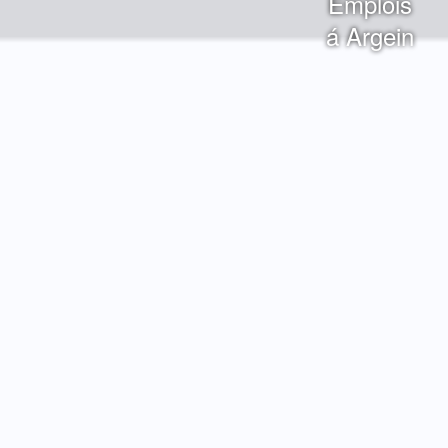
Emplois
á Argein