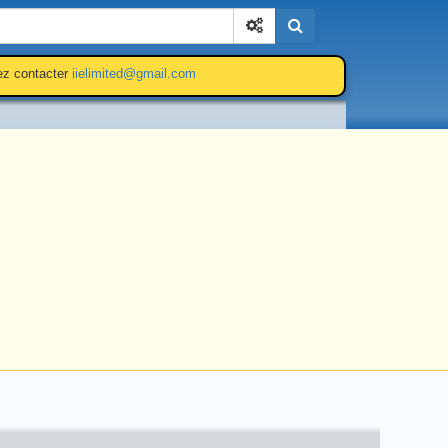
Cherchez
lez contacter
iielimited@gmail.com