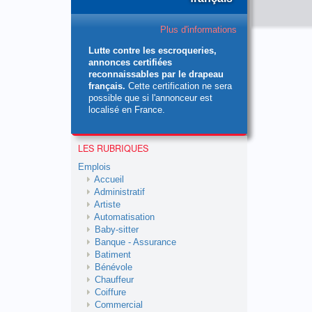
Plus d'informations
Lutte contre les escroqueries,
annonces certifiées
reconnaissables par le drapeau
français.
Cette certification ne sera
possible que si l'annonceur est
localisé en France.
LES RUBRIQUES
Emplois
Accueil
Administratif
Artiste
Automatisation
Baby-sitter
Banque - Assurance
Batiment
Bénévole
Chauffeur
Coiffure
Commercial