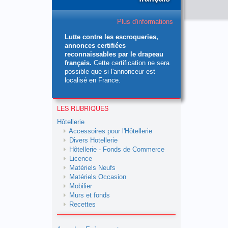
Plus d'informations
Lutte contre les escroqueries,
annonces certifiées
reconnaissables par le drapeau
français.
Cette certification ne sera
possible que si l'annonceur est
localisé en France.
LES RUBRIQUES
Hôtellerie
Accessoires pour l'Hôtellerie
Divers Hotellerie
Hôtellerie - Fonds de Commerce
Licence
Matériels Neufs
Matériels Occasion
Mobilier
Murs et fonds
Recettes