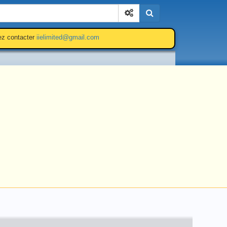
Cherchez
lez contacter
iielimited@gmail.com