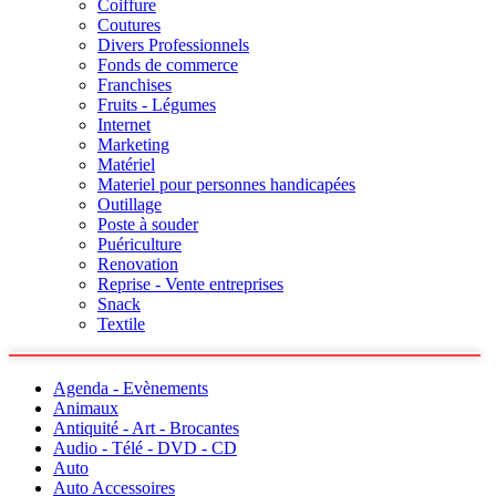
Coiffure
Coutures
Divers Professionnels
Fonds de commerce
Franchises
Fruits - Légumes
Internet
Marketing
Matériel
Materiel pour personnes handicapées
Outillage
Poste à souder
Puériculture
Renovation
Reprise - Vente entreprises
Snack
Textile
Agenda - Evènements
Animaux
Antiquité - Art - Brocantes
Audio - Télé - DVD - CD
Auto
Auto Accessoires