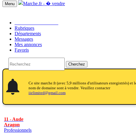
Menu
Passer une annonce!!
Rubriques
Départements
Messages
Mes annonces
Favoris
Cherchez
notifications
notifications
Ce site marche.fr (avec 5,9 millions d'utilisateurs enregistriés) et l
nom de domaine sont à vendre. Veuillez contacter
iielimited@gmail.com
11 - Aude
Aragon
Professionnels