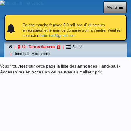
Menu
notifications
notifications
Ce site marche.fr (avec 5,9 millions d'utilisateurs
enregistriés) et le nom de domaine sont à vendre. Veuillez
contacter
iielimited@gmail.com
Hand-ball - Accessoires
82 - Tarn et Garonne
Sports
á 82 - Tarn et Garonne
Hand-ball - Accessoires
Vous trouverez sur cette page la liste des
annonces Hand-ball -
Accessoires
en
occasion ou neuves
au meilleur prix