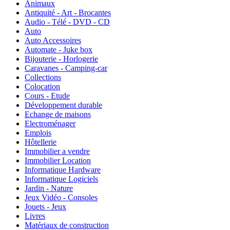
Animaux
Antiquité - Art - Brocantes
Audio - Télé - DVD - CD
Auto
Auto Accessoires
Automate - Juke box
Bijouterie - Horlogerie
Caravanes - Camping-car
Collections
Colocation
Cours - Etude
Développement durable
Echange de maisons
Electroménager
Emplois
Hôtellerie
Immobilier a vendre
Immobilier Location
Informatique Hardware
Informatique Logiciels
Jardin - Nature
Jeux Vidéo - Consoles
Jouets - Jeux
Livres
Matériaux de construction