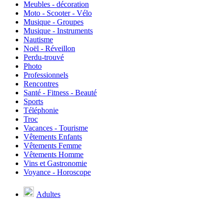
Meubles - décoration
Moto - Scooter - Vélo
Musique - Groupes
Musique - Instruments
Nautisme
Noël - Réveillon
Perdu-trouvé
Photo
Professionnels
Rencontres
Santé - Fitness - Beauté
Sports
Téléphonie
Troc
Vacances - Tourisme
Vêtements Enfants
Vêtements Femme
Vêtements Homme
Vins et Gastronomie
Voyance - Horoscope
Adultes