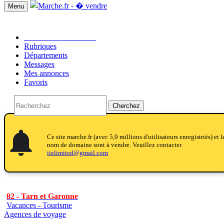
Menu
Passer une annonce!!
Rubriques
Départements
Messages
Mes annonces
Favoris
Cherchez
notifications
notifications
Ce site marche.fr (avec 5,9 millions d'utilisateurs enregistriés) et l
nom de domaine sont à vendre. Veuillez contacter
iielimited@gmail.com
82 - Tarn et Garonne
Vacances - Tourisme
Agences de voyage