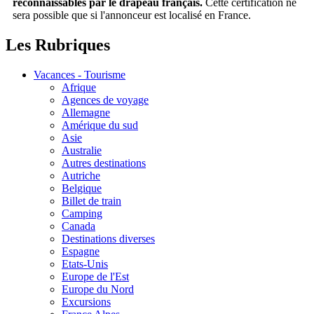
reconnaissables par le drapeau français.
Cette certification ne
sera possible que si l'annonceur est localisé en France.
Les Rubriques
Vacances - Tourisme
Afrique
Agences de voyage
Allemagne
Amérique du sud
Asie
Australie
Autres destinations
Autriche
Belgique
Billet de train
Camping
Canada
Destinations diverses
Espagne
Etats-Unis
Europe de l'Est
Europe du Nord
Excursions